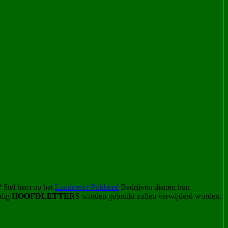
? Stel hem op het
Landrover Prikbord
Bedrijven dienen hun
odig
HOOFDLETTERS
worden gebruikt zullen verwijderd worden.