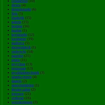
costadelsol
(10)
dieren
(4)
domeinmarkt
(6)
fiets
(5)
frankrijk
(15)
galerie
(15)
hosting
(16)
huahin
(1)
kerstmarkt
(12)
loodgieter
(19)
mallorca
(5)
mensendieck
(1)
onderwijs
(14)
paarden
(21)
polen
(11)
recycling
(13)
restaurant
(13)
revalidatietechniek
(3)
singles-reizen
(4)
slagers
(2)
smeermiddelen
(1)
theater-zalen
(2)
trouwen
(21)
verkoop
(16)
verzekeringen
(3)