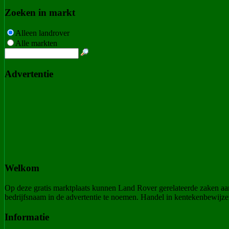
Zoeken in markt
Alleen landrover
Alle markten
Advertentie
Welkom
Op deze gratis marktplaats kunnen Land Rover gerelateerde zaken a
bedrijfsnaam in de advertentie te noemen. Handel in kentekenbewijzen
Informatie