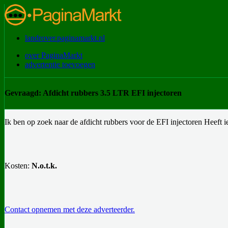
landrover.paginamarkt.nl
over PaginaMarkt
advertentie toevoegen
Gevraagd: Afdicht rubbers 3.5 LTR EFI injectoren
Ik ben op zoek naar de afdicht rubbers voor de EFI injectoren Heeft 
Kosten:
N.o.t.k.
Contact opnemen met deze adverteerder.