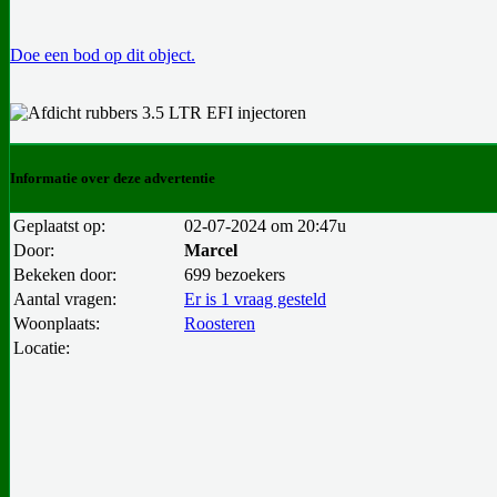
Doe een bod op dit object.
Informatie over deze advertentie
Geplaatst op:
02-07-2024 om 20:47u
Door:
Marcel
Bekeken door:
699 bezoekers
Aantal vragen:
Er is 1 vraag gesteld
Woonplaats:
Roosteren
Locatie: