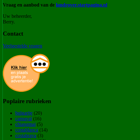
Vraag en aanbod van de
landrover.startpagina.nl
Uw beheerder,
Berry.
Contact
Veelgestelde vragen
Poplaire rubrieken
bulgarije
(20)
carnaval
(16)
chiangmai
(5)
costablanca
(14)
costabrava
(3)