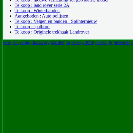
Te koop : land rover serie 2A
Te koop : Winterbanden
Aangeboden : Auto polijsten
Te koop : Velgen en banden - Splinternieuw
Te koop : spatbord
Te koop : Originele trekhaak Landrover
serie
3-5
range
discovery
banden
2a
rover
200tdi
classic
ltr
defender