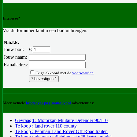
Interesse?
Via dit formulier kunt u een bod uitbrengen.
N.o.t.k.
Jouw bod:
€
Jouw naam:
E-mailadres:
Ik ga akkoord met de
voorwaarden
.
Meer actuele
landrover.paginamarkt.nl
advertenties:
Gevraagd : Motorkap Militaire Defender 90/110
Te koop : land rover 110 county
Te koop : Penman Land Rover Off-Road trailer.
Te koop : nieuwe verlichting set p38 laatste model