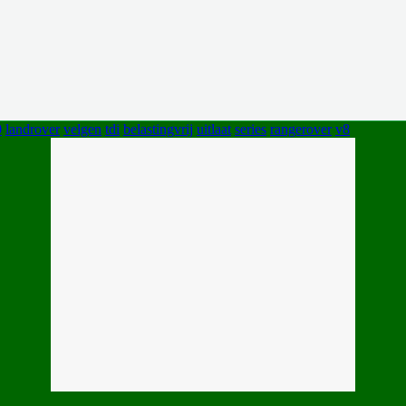
0
landrover
velgen
tdi
belastingvrij
uitlaat
series
rangerover
v8