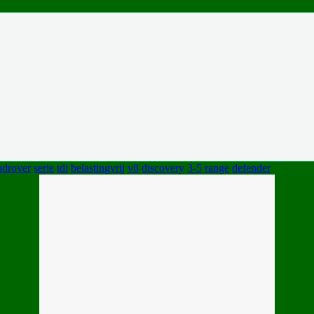
ndrover
serie
tdi
belastingvrij
v8
discovery
3-5
range
defender