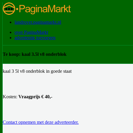
landrover.paginamarkt.nl
over PaginaMarkt
advertentie toevoegen
Te koop: kaal 3.5l v8 onderblok
kaal 3 5l v8 onderblok in goede staat
Kosten:
Vraagprijs € 40,-
Contact opnemen met deze adverteerder.