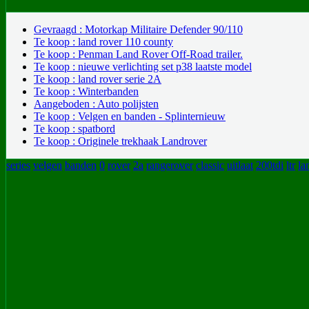
Gevraagd : Motorkap Militaire Defender 90/110
Te koop : land rover 110 county
Te koop : Penman Land Rover Off-Road trailer.
Te koop : nieuwe verlichting set p38 laatste model
Te koop : land rover serie 2A
Te koop : Winterbanden
Aangeboden : Auto polijsten
Te koop : Velgen en banden - Splinternieuw
Te koop : spatbord
Te koop : Originele trekhaak Landrover
series
velgen
banden
0
rover
2a
rangerover
classic
uitlaat
200tdi
ltr
la