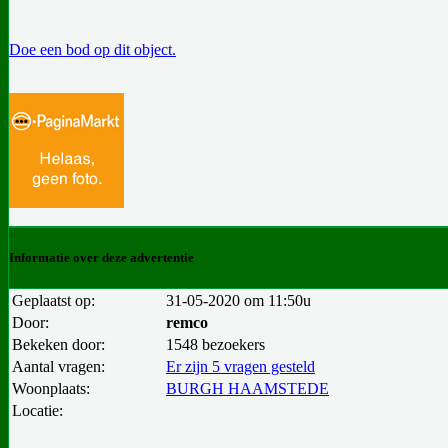
Doe een bod op dit object.
Informatie over deze advertentie
Geplaatst op:
31-05-2020 om 11:50u
Door:
remco
Bekeken door:
1548 bezoekers
Aantal vragen:
Er zijn 5 vragen gesteld
Woonplaats:
BURGH HAAMSTEDE
Locatie: