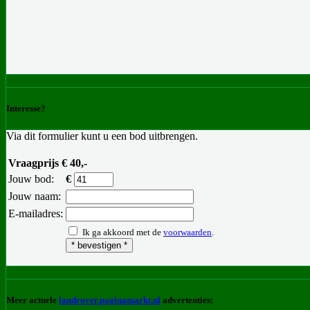
Interesse?
Via dit formulier kunt u een bod uitbrengen.
Vraagprijs € 40,-
Jouw bod:
€
Jouw naam:
E-mailadres:
Ik ga akkoord met de
voorwaarden
.
Meer actuele
landrover.paginamarkt.nl
advertenties: