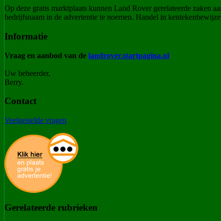
Op deze gratis marktplaats kunnen Land Rover gerelateerde zaken a
bedrijfsnaam in de advertentie te noemen. Handel in kentekenbewijzen
Informatie
Vraag en aanbod van de
landrover.startpagina.nl
Uw beheerder,
Berry.
Contact
Veelgestelde vragen
Gerelateerde rubrieken