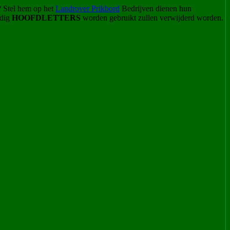
? Stel hem op het
Landrover Prikbord
Bedrijven dienen hun
odig
HOOFDLETTERS
worden gebruikt zullen verwijderd worden.