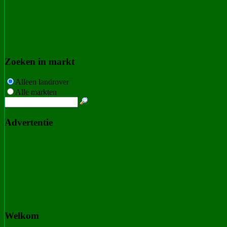
Zoeken in markt
Alleen landrover
Alle markten
Advertentie
Welkom