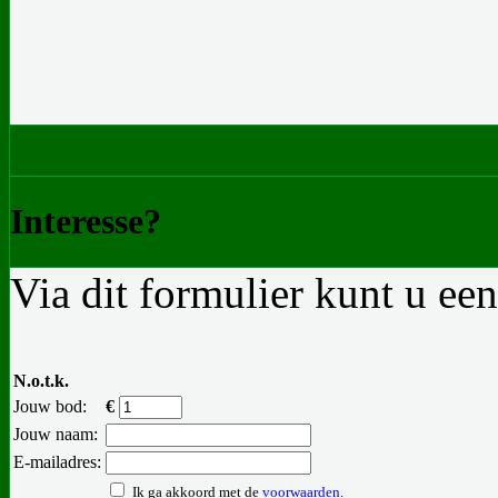
Interesse?
Via dit formulier kunt u ee
N.o.t.k.
Jouw bod:
€
Jouw naam:
E-mailadres:
Ik ga akkoord met de
voorwaarden
.