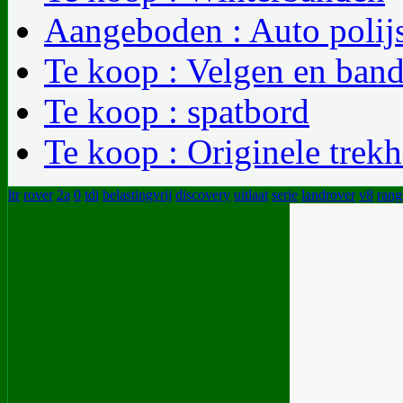
Aangeboden : Auto polij
Te koop : Velgen en band
Te koop : spatbord
Te koop : Originele trek
ltr
rover
2a
0
tdi
belastingvrij
discovery
uitlaat
serie
landrover
v8
rang