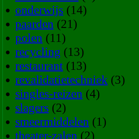
onderwijs
(14)
paarden
(21)
polen
(11)
recycling
(13)
restaurant
(13)
revalidatietechniek
(3)
singles-reizen
(4)
slagers
(2)
smeermiddelen
(1)
theater-zalen
(2)