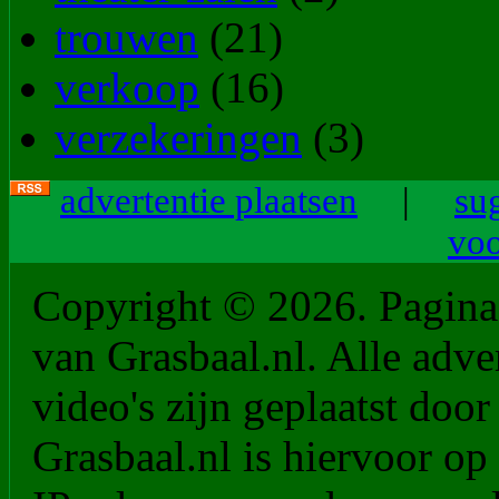
trouwen
(21)
verkoop
(16)
verzekeringen
(3)
advertentie plaatsen
|
su
vo
Copyright © 2026. PaginaM
van Grasbaal.nl. Alle adver
video's zijn geplaatst doo
Grasbaal.nl is hiervoor op 