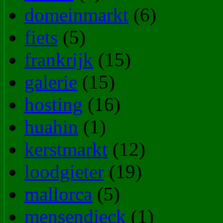
domeinmarkt
(6)
fiets
(5)
frankrijk
(15)
galerie
(15)
hosting
(16)
huahin
(1)
kerstmarkt
(12)
loodgieter
(19)
mallorca
(5)
mensendieck
(1)