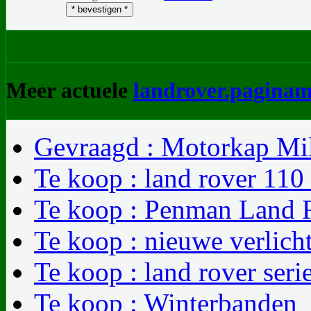
Meer actuele
landrover.paginam
Gevraagd : Motorkap Mil
Te koop : land rover 110
Te koop : Penman Land R
Te koop : nieuwe verlicht
Te koop : land rover seri
Te koop : Winterbanden