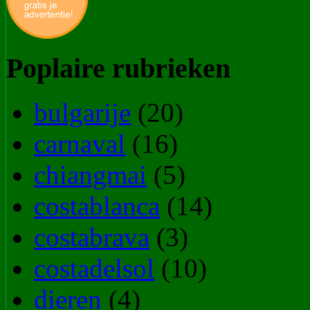
Poplaire rubrieken
bulgarije
(20)
carnaval
(16)
chiangmai
(5)
costablanca
(14)
costabrava
(3)
costadelsol
(10)
dieren
(4)