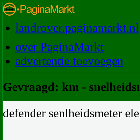
landrover.paginamarkt.nl
over PaginaMarkt
advertentie toevoegen
Gevraagd: km - snelheids
defender senlheidsmeter ele