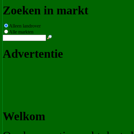
Zoeken in markt
Alleen landrover
Alle markten
Advertentie
Welkom