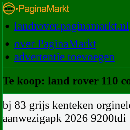
landrover.paginamarkt.nl
over PaginaMarkt
advertentie toevoegen
Te koop: land rover 110 c
bj 83 grijs kenteken orginel
aanwezigapk 2026 9200tdi