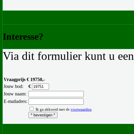
Interesse?
Via dit formulier kunt u ee
Vraagprijs € 19750,-
Jouw bod:
€
Jouw naam:
E-mailadres:
Ik ga akkoord met de
voorwaarden
.