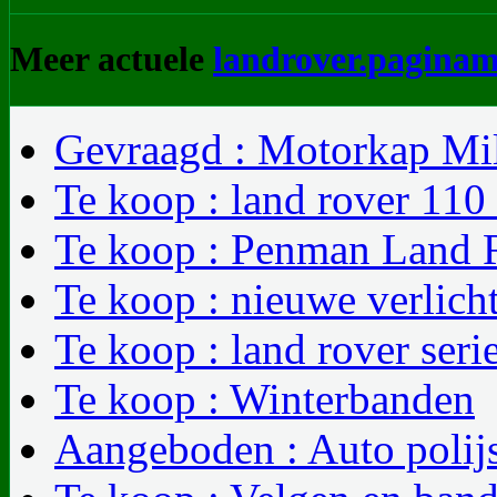
Meer actuele
landrover.paginam
Gevraagd : Motorkap Mil
Te koop : land rover 110
Te koop : Penman Land R
Te koop : nieuwe verlicht
Te koop : land rover seri
Te koop : Winterbanden
Aangeboden : Auto polij