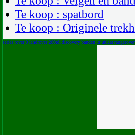
Te koop : Velgen en band
Te koop : spatbord
Te koop : Originele trek
series
rover
0
landrover
200tdi
discovery
banden
ltr
uitlaat
rangerover