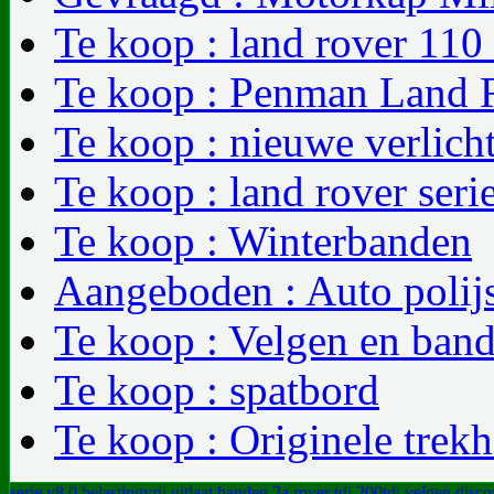
Te koop : land rover 110
Te koop : Penman Land R
Te koop : nieuwe verlicht
Te koop : land rover seri
Te koop : Winterbanden
Aangeboden : Auto polij
Te koop : Velgen en band
Te koop : spatbord
Te koop : Originele trek
serie
v8
0
belastingvrij
uitlaat
banden
2a
rover
tdi
200tdi
velgen
disco