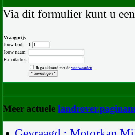
Via dit formulier kunt u ee
Vraagprijs
Jouw bod:
€
Jouw naam:
E-mailadres:
Ik ga akkoord met de
voorwaarden
.
Meer actuele
landrover.paginam
Gevraagd : Motorkap Mil