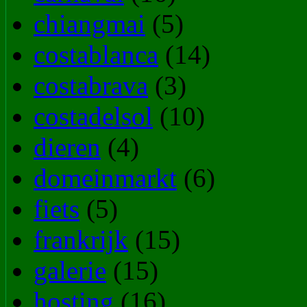
chiangmai
(5)
costablanca
(14)
costabrava
(3)
costadelsol
(10)
dieren
(4)
domeinmarkt
(6)
fiets
(5)
frankrijk
(15)
galerie
(15)
hosting
(16)