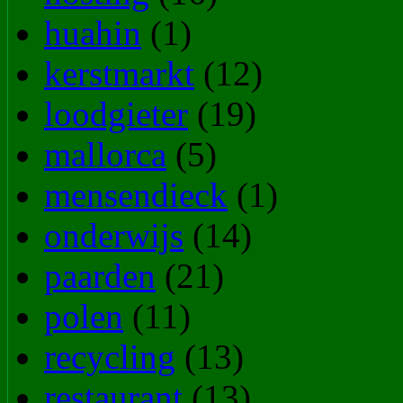
huahin
(1)
kerstmarkt
(12)
loodgieter
(19)
mallorca
(5)
mensendieck
(1)
onderwijs
(14)
paarden
(21)
polen
(11)
recycling
(13)
restaurant
(13)