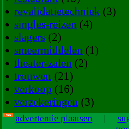
revalidatietechniek
(3)
singles-reizen
(4)
slagers
(2)
smeermiddelen
(1)
theater-zalen
(2)
trouwen
(21)
verkoop
(16)
verzekeringen
(3)
advertentie plaatsen
|
su
vo