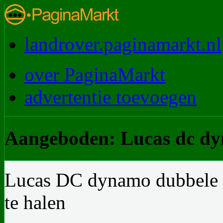
landrover.paginamarkt.nl
over PaginaMarkt
advertentie toevoegen
Aangeboden: Lucas dc d
Lucas DC dynamo dubbele p
te halen