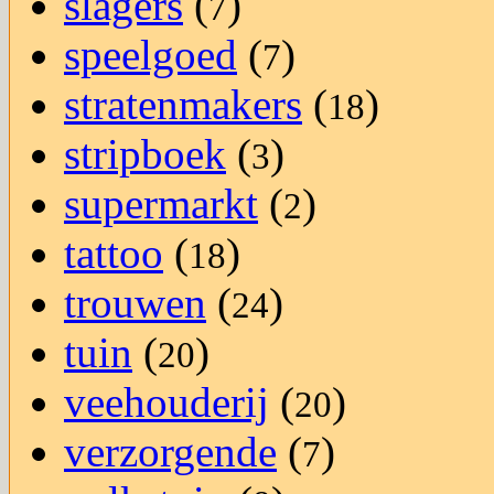
slagers
(
)
7
speelgoed
(
)
7
stratenmakers
(
)
18
stripboek
(
)
3
supermarkt
(
)
2
tattoo
(
)
18
trouwen
(
)
24
tuin
(
)
20
veehouderij
(
)
20
verzorgende
(
)
7