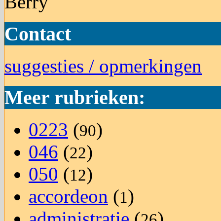
Berry
Contact
suggesties / opmerkingen
Meer rubrieken:
0223
(
)
90
046
(
)
22
050
(
)
12
accordeon
(
)
1
administratie
(
)
26