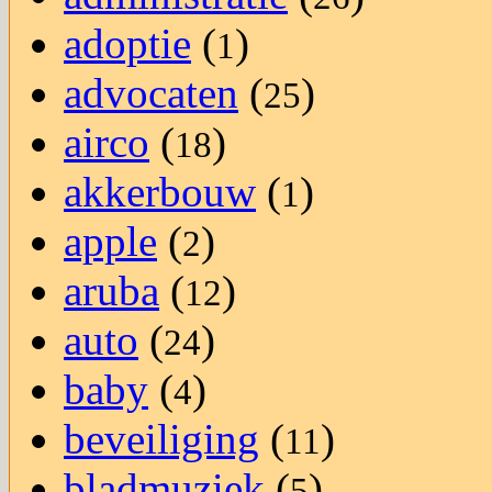
adoptie
(
)
1
advocaten
(
)
25
airco
(
)
18
akkerbouw
(
)
1
apple
(
)
2
aruba
(
)
12
auto
(
)
24
baby
(
)
4
beveiliging
(
)
11
bladmuziek
(
)
5