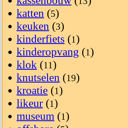
kassenbouw
(
)
13
katten
(
)
5
keuken
(
)
3
kinderfiets
(
)
1
kinderopvang
(
)
1
klok
(
)
11
knutselen
(
)
19
kroatie
(
)
1
likeur
(
)
1
museum
(
)
1