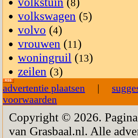
volkstuin
(
)
8
volkswagen
(
)
5
volvo
(
)
4
vrouwen
(
)
11
woningruil
(
)
13
zeilen
(
)
3
advertentie plaatsen
|
sugge
voorwaarden
Copyright © 2026. PaginaM
van Grasbaal.nl. Alle adver