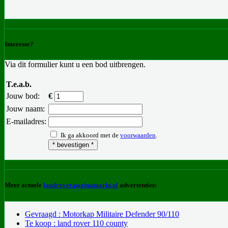
Interesse?
Via dit formulier kunt u een bod uitbrengen.
T.e.a.b.
Jouw bod:
€
Jouw naam:
E-mailadres:
Ik ga akkoord met de
voorwaarden
.
Meer actuele
landrover.paginamarkt.nl
advertenties:
Gevraagd : Motorkap Militaire Defender 90/110
Te koop : land rover 110 county