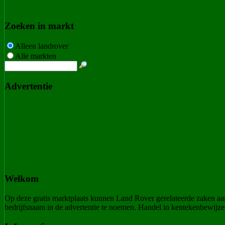
Zoeken in markt
Alleen landrover
Alle markten
Advertentie
Welkom
Op deze gratis marktplaats kunnen Land Rover gerelateerde zaken a
bedrijfsnaam in de advertentie te noemen. Handel in kentekenbewijzen