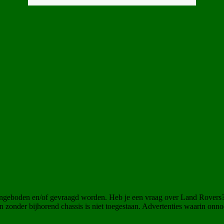
angeboden en/of gevraagd worden. Heb je een vraag over Land Rovers
 zonder bijhorend chassis is niet toegestaan. Advertenties waarin onn