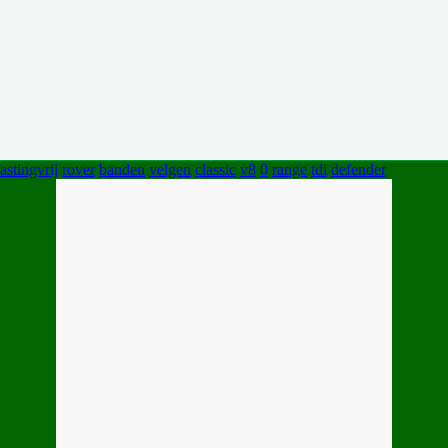
astingvrij
rover
banden
velgen
classic
v8
0
range
tdi
defender