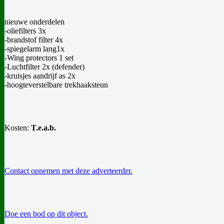
nieuwe onderdelen
-oliefilters 3x
-brandstof filter 4x
-spiegelarm lang1x
-Wing protectors 1 set
-Luchtfilter 2x (defender)
-kruisjes aandrijf as 2x
-hoogteverstelbare trekhaaksteun
Kosten:
T.e.a.b.
Contact opnemen met deze adverteerder.
Doe een bod op dit object.