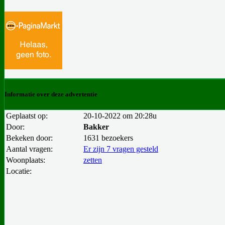
Informatie over deze advertentie
Geplaatst op:
20-10-2022 om 20:28u
Door:
Bakker
Bekeken door:
1631 bezoekers
Aantal vragen:
Er zijn 7 vragen gesteld
Woonplaats:
zetten
Locatie: