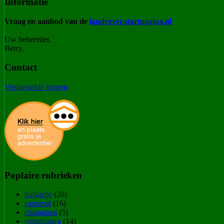
Informatie
Vraag en aanbod van de
landrover.startpagina.nl
Uw beheerder,
Berry.
Contact
Veelgestelde vragen
Poplaire rubrieken
bulgarije
(20)
carnaval
(16)
chiangmai
(5)
costablanca
(14)