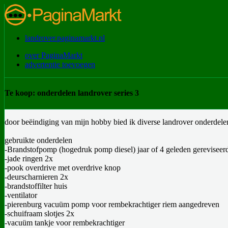
landrover.paginamarkt.nl
over PaginaMarkt
advertentie toevoegen
Te koop: onderdelen landrover series 3
door beëindiging van mijn hobby bied ik diverse landrover onderdelen
gebruikte onderdelen
-Brandstofpomp (hogedruk pomp diesel) jaar of 4 geleden gerevisee
-jade ringen 2x
-pook overdrive met overdrive knop
-deurscharnieren 2x
-brandstoffilter huis
-ventilator
-pierenburg vacuüm pomp voor rembekrachtiger riem aangedreven
-schuifraam slotjes 2x
-vacuüm tankje voor rembekrachtiger