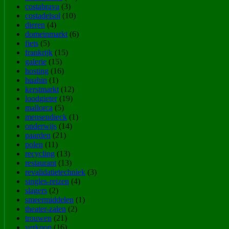
costabrava
(3)
costadelsol
(10)
dieren
(4)
domeinmarkt
(6)
fiets
(5)
frankrijk
(15)
galerie
(15)
hosting
(16)
huahin
(1)
kerstmarkt
(12)
loodgieter
(19)
mallorca
(5)
mensendieck
(1)
onderwijs
(14)
paarden
(21)
polen
(11)
recycling
(13)
restaurant
(13)
revalidatietechniek
(3)
singles-reizen
(4)
slagers
(2)
smeermiddelen
(1)
theater-zalen
(2)
trouwen
(21)
verkoop
(16)