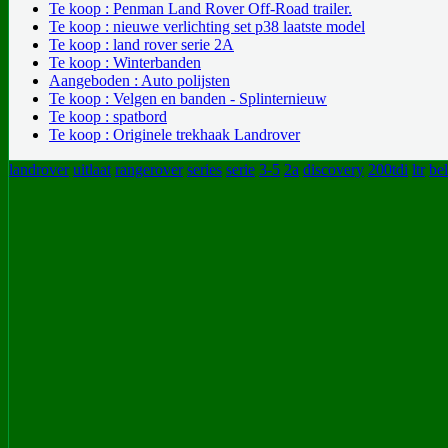
Te koop : Penman Land Rover Off-Road trailer.
Te koop : nieuwe verlichting set p38 laatste model
Te koop : land rover serie 2A
Te koop : Winterbanden
Aangeboden : Auto polijsten
Te koop : Velgen en banden - Splinternieuw
Te koop : spatbord
Te koop : Originele trekhaak Landrover
landrover
uitlaat
rangerover
series
serie
3-5
2a
discovery
200tdi
ltr
bel