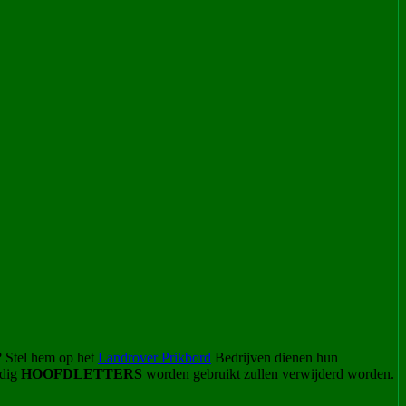
? Stel hem op het
Landrover Prikbord
Bedrijven dienen hun
odig
HOOFDLETTERS
worden gebruikt zullen verwijderd worden.