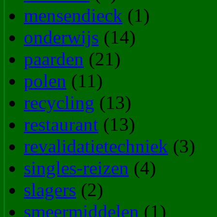
mensendieck
(1)
onderwijs
(14)
paarden
(21)
polen
(11)
recycling
(13)
restaurant
(13)
revalidatietechniek
(3)
singles-reizen
(4)
slagers
(2)
smeermiddelen
(1)