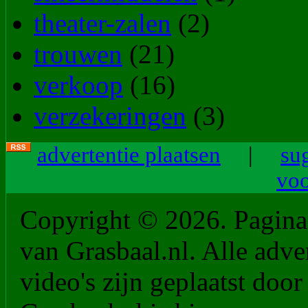
theater-zalen
(2)
trouwen
(21)
verkoop
(16)
verzekeringen
(3)
advertentie plaatsen
|
su
vo
Copyright © 2026. PaginaM
van Grasbaal.nl. Alle adver
video's zijn geplaatst doo