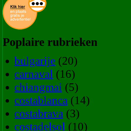
Poplaire rubrieken
bulgarije
(20)
carnaval
(16)
chiangmai
(5)
costablanca
(14)
costabrava
(3)
costadelsol
(10)