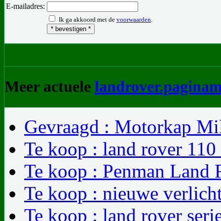
E-mailadres:
Ik ga akkoord met de
voorwaarden
.
Meer actuele
landrover.paginam
Gevraagd : Motorkap Mil
Te koop : land rover 110
Te koop : Penman Land R
Te koop : nieuwe verlicht
Te koop : land rover seri