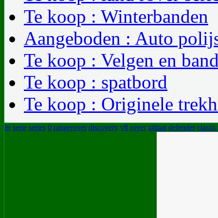
Te koop : Winterbanden
Aangeboden : Auto polij
Te koop : Velgen en band
Te koop : spatbord
Te koop : Originele trek
ltr
serie
series
0
rangerover
discovery
v8
rover
uitlaat
defender
classic